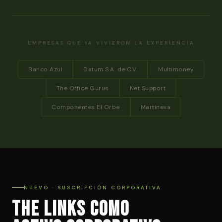
EMPRESAS QUE YA VIVIERON LA EXPERIENCIA
Banco Azul
Datum S.A. de C.V.
Multimoney
The Office Gurus
Net Support
Componentes El Orbe
Martinexa
NUEVO · SUSCRIPCIÓN CORPORATIVA
The Links como