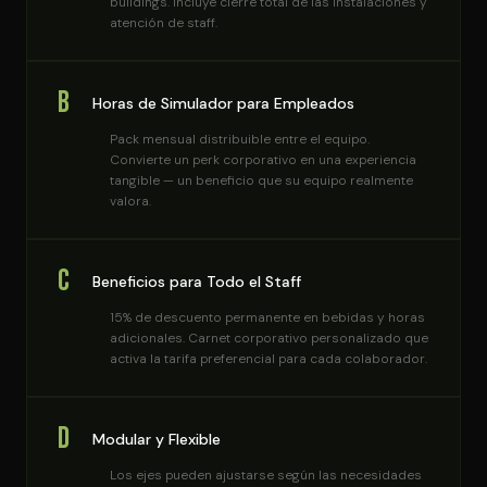
buildings. Incluye cierre total de las instalaciones y
atención de staff.
B
Horas de Simulador para Empleados
Pack mensual distribuible entre el equipo.
Convierte un perk corporativo en una experiencia
tangible — un beneficio que su equipo realmente
valora.
C
Beneficios para Todo el Staff
15% de descuento permanente en bebidas y horas
adicionales. Carnet corporativo personalizado que
activa la tarifa preferencial para cada colaborador.
D
Modular y Flexible
Los ejes pueden ajustarse según las necesidades