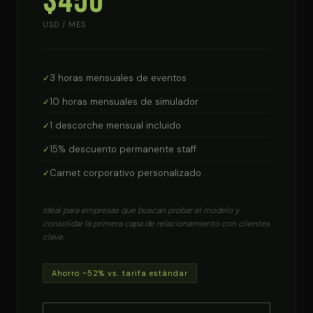
$450
USD / MES
3 horas mensuales de eventos
10 horas mensuales de simulador
1 descorche mensual incluido
15% descuento permanente staff
Carnet corporativo personalizado
Ideal para empresas que buscan probar el modelo y
consolidar la primera capa de relacionamiento con clientes
clave.
Ahorro ~52% vs. tarifa estándar