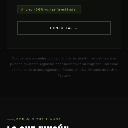
Ahorro ~56% vs. tarifa estándar
CONSULTAR →
Contratos mensuales con opción de revisión trimestral · Los ejes
pueden ajustarse según las necesidades de su empresa · Horas no
acumulables al mes siguiente · Precios en USD · Emisión de CCF o
Factura
¿POR QUÉ THE LINKS?