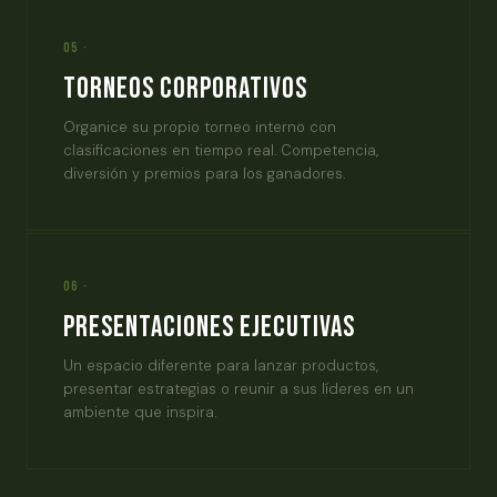
05 ·
Torneos Corporativos
Organice su propio torneo interno con
clasificaciones en tiempo real. Competencia,
diversión y premios para los ganadores.
06 ·
Presentaciones Ejecutivas
Un espacio diferente para lanzar productos,
presentar estrategias o reunir a sus líderes en un
ambiente que inspira.