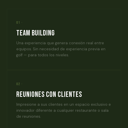
01 ·
Team Building
Una experiencia que genera conexión real entre
equipos. Sin necesidad de experiencia previa en
golf — para todos los niveles.
02 ·
Reuniones con Clientes
Impresione a sus clientes en un espacio exclusivo e
innovador diferente a cualquier restaurante o sala
de reuniones.