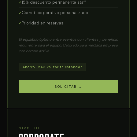
15% descuento permanente staff
Carnet corporativo personalizado
Prioridad en reservas
El equilibrio óptimo entre eventos con clientes y beneficio
recurrente para el equipo. Calibrado para mediana empresa
con cartera activa.
Ahorro ~54% vs. tarifa estándar
SOLICITAR →
NIVEL III