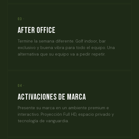
03 ·
After Office
Termine la semana diferente. Golf indoor, bar
exclusivo y buena vibra para todo el equipo. Una
alternativa que su equipo va a pedir repetir.
04 ·
Activaciones de Marca
Presente su marca en un ambiente premium e
interactivo. Proyección Full HD, espacio privado y
tecnología de vanguardia.